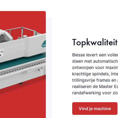
Topkwaliteit
Biesse levert een vol
steen met automatische
ontworpen voor maximal
krachtige spindels, i
trillingsvrije frames 
realiseren de Master 
randafwerking voor zow
Vind je machine