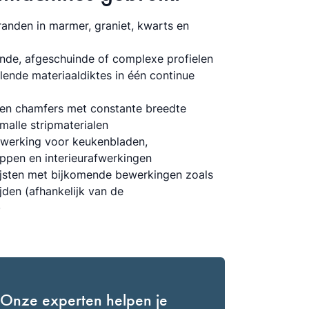
 randen in marmer, graniet, kwarts en
onde, afgeschuinde of complexe profielen
ende materiaaldiktes in één continue
g en chamfers met constante breedte
alle stripmaterialen
fwerking voor keukenbladen,
ppen en interieurafwerkingen
jsten met bijkomende bewerkingen zoals
jden (afhankelijk van de
)
 Onze experten helpen je