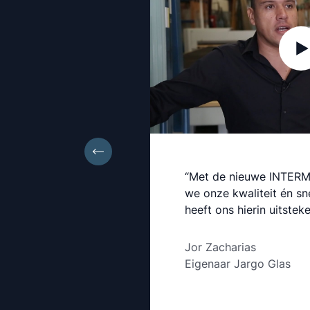
gecombineerd
“Met de nieuwe INTERM
an, geven ons
we onze kwaliteit én sn
ëntie en
heeft ons hierin uitstek
Jor Zacharias
Eigenaar Jargo Glas
n der Ham