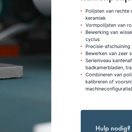
Polijsten van rechte
keramiek
Vormpolijsten van r
Bewerking van wissel
cyclus
Precisie-afschuinin
Bewerken van zeer sm
Serieniveau kantena
badkamerbladen, tra
Combineren van poli
kalibreren of voorsni
machineconfiguratie
Hulp nodig?