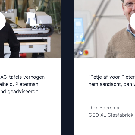
AC-tafels verhogen
“Petje af voor Piete
elheid. Pieterman
hem aandacht, dan wi
end geadviseerd.”
Dirk Boersma
CEO XL Glasfabriek