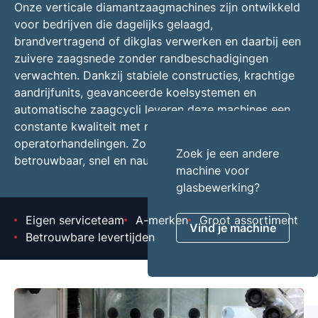
Onze verticale diamantzaagmachines zijn ontwikkeld
voor bedrijven die dagelijks gelaagd,
brandvertragend of dikglas verwerken en daarbij een
zuivere zaagsnede zonder randbeschadigingen
verwachten. Dankzij stabiele constructies, krachtige
aandrijfunits, geavanceerde koelsystemen en
automatische zaagcycli leveren deze machines een
constante kwaliteit met minimale
operatorhandelingen. Zo wordt zelfs uitdagend glas
Zoek je een andere
betrouwbaar, snel en nauwkeurig gezaagd.
machine voor
glasbewerking?
Eigen serviceteam
A-merken
Groot assortiment
Vind je machine
Betrouwbare levertijden