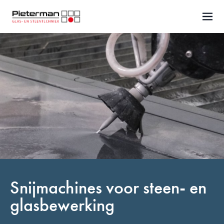
Naar inhoud
Snijmachines voor steen- en
glasbewerking