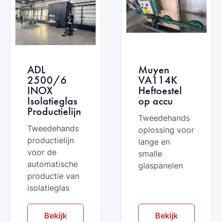
ADL
Muyen
2500/6
VA114K
INOX
Heftoestel
Isolatieglas
op accu
Productielijn
Tweedehands
Tweedehands
oplossing voor
productielijn
lange en
voor de
smalle
automatische
glaspanelen
productie van
isolatieglas
Bekijk
Bekijk