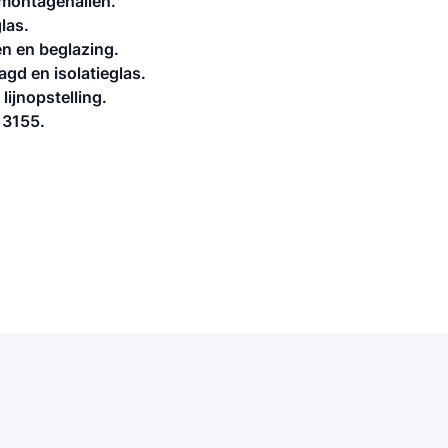
montagehallen.
las.
n en beglazing.
agd en isolatieglas.
ijnopstelling.
13155.