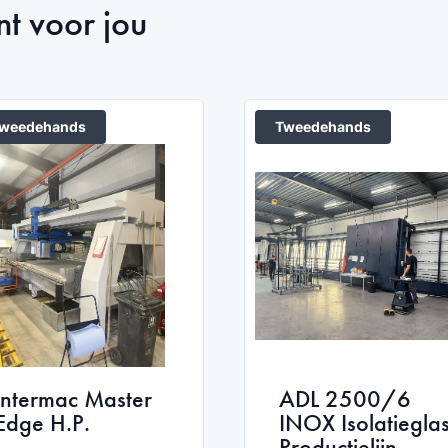
nt voor jou
weedehands
Tweedehands
Intermac Master
ADL 2500/6
Edge H.P.
INOX Isolatiegla
Productielijn