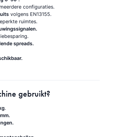
meerdere configuraties.
uits
volgens EN13155.
eperkte ruimtes.
uwingssignalen.
iebesparing.
lende spreads.
schikbaar.
hine gebruikt?
kg
.
 mm.
ingen.