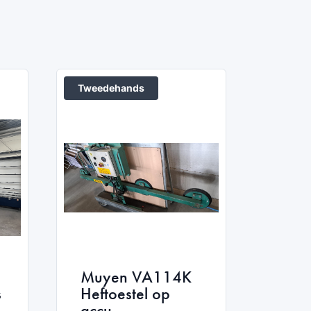
Tweedehands
Muyen VA114K
s
Heftoestel op
accu