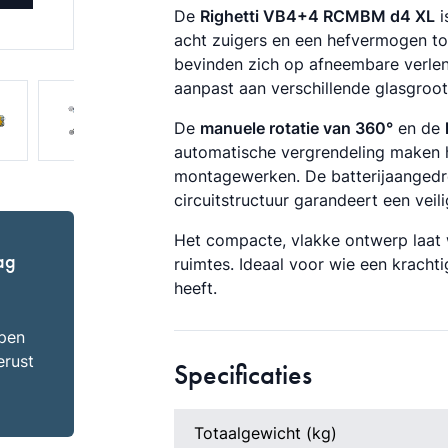
De
Righetti VB4+4 RCMBM d4 XL
i
acht zuigers en een hefvermogen t
bevinden zich op afneembare verlen
aanpast aan verschillende glasgroo
De
manuele rotatie van 360°
en de
automatische vergrendeling maken he
montagewerken. De batterijaange
circuitstructuur garandeert een veil
Het compacte, vlakke ontwerp laat 
ag
ruimtes. Ideaal voor wie een krachti
heeft.
lpen
rust
Specificaties
Totaalgewicht (kg)