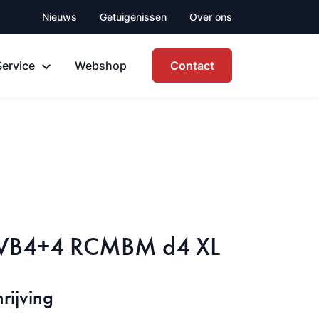
Nieuws
Getuigenissen
Over ons
Service
Webshop
Contact
el VB4+4 RCMBM d4 XL
rijving