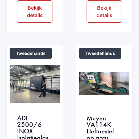
Bekijk
Bekijk
details
details
Tweedehands
Tweedehands
ADL
Muyen
2500/6
VA114K
INOX
Heftoestel
Isolatieglas
op accu