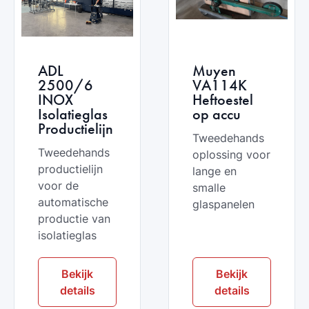
ADL
Muyen
2500/6
VA114K
INOX
Heftoestel
Isolatieglas
op accu
Productielijn
Tweedehands
Tweedehands
oplossing voor
productielijn
lange en
voor de
smalle
automatische
glaspanelen
productie van
isolatieglas
Bekijk
Bekijk
details
details