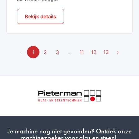
Bekijk details
‹
1
2
3
...
11
12
13
›
Je machine nog niet gevonden? Ontdek onze
machinezoeker voor
glas
en
steen
!